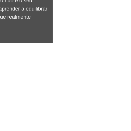
o não é o seu 
prender a equilibrar 
que realmente 