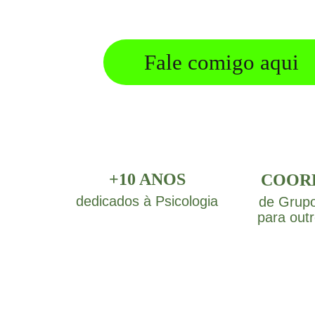
Fale comigo aqui
+10 ANOS
COOR
dedicados à Psicologia
de Grupo
para out